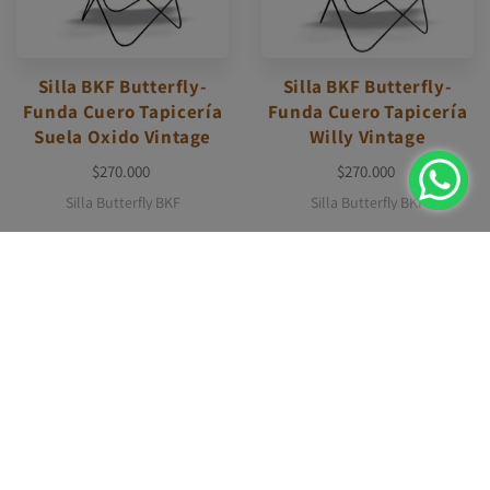
Silla BKF Butterfly-
Silla BKF Butterfly-
Funda Cuero Tapicería
Funda Cuero Tapicería
Suela Oxido Vintage
Willy Vintage
$270.000
$270.000
Silla Butterfly BKF
Silla Butterfly BKF
AGOTADO