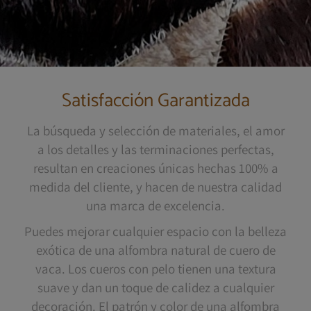
Satisfacción Garantizada
La búsqueda y selección de materiales, el amor
a los detalles y las terminaciones perfectas,
resultan en creaciones únicas hechas 100% a
medida del cliente, y hacen de nuestra calidad
una marca de excelencia.
Puedes mejorar cualquier espacio con la belleza
exótica de una alfombra natural de cuero de
vaca. Los cueros con pelo tienen una textura
suave y dan un toque de calidez a cualquier
decoración. El patrón y color de una alfombra